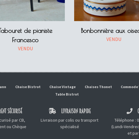
Tabouret de pianiste
Bonbonnière aux oise
VENDU
Francesco
VENDU
mann
Chaise Bistrot
Chaise Vintage
Chaises Thonet
Commode 
Table Bistrot
ENT SÉCURISÉ
LIVRAISON RAPIDE
C
urisé par CB,
Livraison par colis ou transport
Téléphone :
0
ment ou Chèque
spécialisé
(Lundi-Vendred
et
par