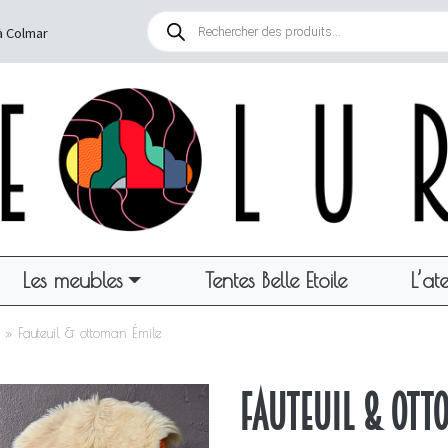
Recherche
de
à Colmar
produits
Les meubles
Tentes Belle Etoile
L’ate
»
Fauteuil & ottoman Émile
Fauteuil & ott