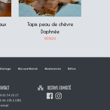
aux
Tapis peau de chèvre
Daphnée
VENDU
Vintage
Mix and Match
Moderniste
Rétro
ONTACT
RESTONS CONNECTÉ
6 61 54 18 27
i de 10h à 18h)
 email