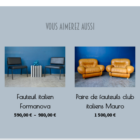
Vous aimerez aussi
Fauteuil italien
Paire de fauteuils club
Formanova
italiens Mauro
Plage
590,00
€
–
980,00
€
1 500,00
€
de
prix :
590,00 €