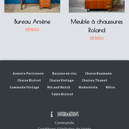
Bureau Arsène
Meuble à chaussures
VENDU
Roland
VENDU
Armoire Parisienne
Bassine en zinc
Chaise Baumann
Chaise Bistrot
Chaise Vintage
Chaises Thonet
Commode Vintage
Mix and Match
Moderniste
Rétro
Table Bistrot
INFORMATIONS
Commande
Conditions Générales de Vente