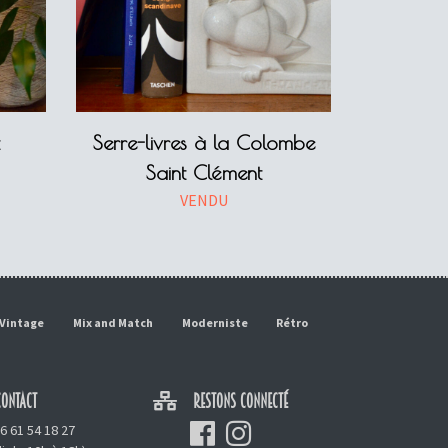
Serre-livres à la Colombe
Saint Clément
VENDU
Vintage
Mix and Match
Moderniste
Rétro
ONTACT
RESTONS CONNECTÉ
6 61 54 18 27