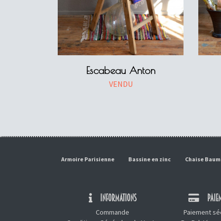
Escabeau Anton
VENDU
Armoire Parisienne
Bassine en zinc
Chaise Bau
INFORMATIONS
PAIEM
Commande
Paiement séc