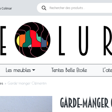
Recherche
de
à Colmar
produits
Les meubles
Tentes Belle Etoile
L’ate
les
»
Garde-manger Clémentin
Garde-manger 