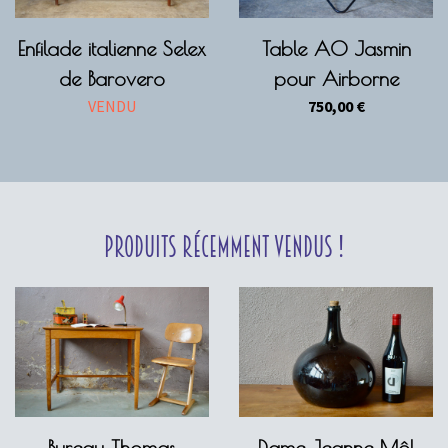
Enfilade italienne Selex
Table A0 Jasmin
de Barovero
pour Airborne
VENDU
750,00
€
Produits récemment vendus !
Bureau Thomas
Dame Jeanne Môl