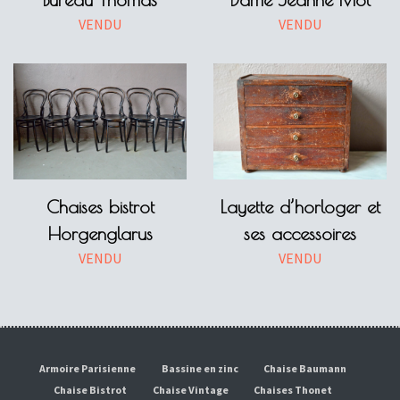
VENDU
VENDU
Chaises bistrot
Layette d’horloger et
Horgenglarus
ses accessoires
VENDU
VENDU
Armoire Parisienne
Bassine en zinc
Chaise Baumann
Chaise Bistrot
Chaise Vintage
Chaises Thonet