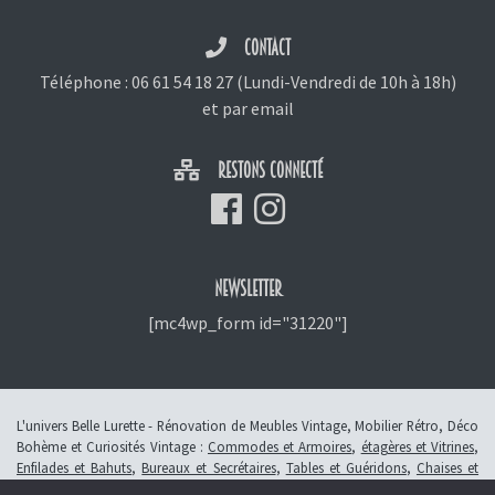
CONTACT
Téléphone :
06 61 54 18 27
(Lundi-Vendredi de 10h à 18h)
et
par email
RESTONS CONNECTÉ
NEWSLETTER
[mc4wp_form id="31220"]
L'univers Belle Lurette - Rénovation de Meubles Vintage, Mobilier Rétro, Déco
Bohème et Curiosités Vintage :
Commodes et Armoires
,
étagères et Vitrines
,
Enfilades et Bahuts
,
Bureaux et Secrétaires
,
Tables et Guéridons
,
Chaises et
Fauteuils
,
Petits Meubles
,
Meubles Enfants
,
Tiroirs
,
Luminaires