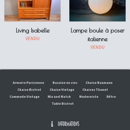
Living Isabelle
Lampe boule à poser
VENDU
italienne
VENDU
Armoire Parisienne
Bassine en zinc
Chaise Baumann
Chaise Bistrot
Chaise Vintage
Chaises Thonet
Commode Vintage
Mix and Match
Moderniste
Rétro
Table Bistrot
INFORMATIONS