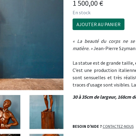
1 500,00
€
En stock
AJOUTER AU PANIER
« La beauté du corps ne se 
matière. »
Jean-Pierre Szyman
La statue est de grande taille
C’est une production italienn
sont sensuelles et très réalis
traces d’usage sont visibles. L
30 à 35cm de largeur, 168cm d
BESOIN D'AIDE ?
CONTACTEZ-NOUS