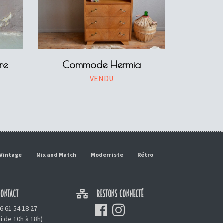
re
Commode Hermia
VENDU
Vintage
Mix and Match
Moderniste
Rétro
ONTACT
RESTONS CONNECTÉ
6 61 54 18 27
i de 10h à 18h)