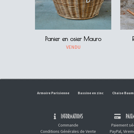
Panier en osier Mauro
VENDU
Armoire Parisienne
Bassine en zinc
Chaise Bau
INFORMATIONS
PAIEM
Commande
Paiement séc
Conditions Générales de Vente
PayPal, Vire