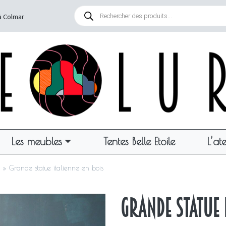
Recherche
de
à Colmar
produits
Les meubles
Tentes Belle Etoile
L’ate
»
Grande statue italienne en bois
Grande statue 