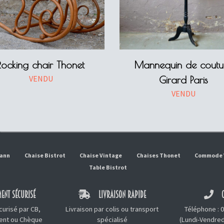
Rocking chair Thonet
Mannequin de coutu
VENDU
Girard Paris
VENDU
mann
Chaise Bistrot
Chaise Vintage
Chaises Thonet
Commode 
Table Bistrot
ENT SÉCURISÉ
LIVRAISON RAPIDE
C
urisé par CB,
Livraison par colis ou transport
Téléphone :
0
ment ou Chèque
spécialisé
(Lundi-Vendred