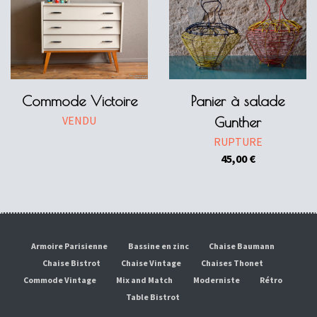
Commode Victoire
Panier à salade
VENDU
Gunther
RUPTURE
45,00
€
Armoire Parisienne
Bassine en zinc
Chaise Baumann
Chaise Bistrot
Chaise Vintage
Chaises Thonet
Commode Vintage
Mix and Match
Moderniste
Rétro
Table Bistrot