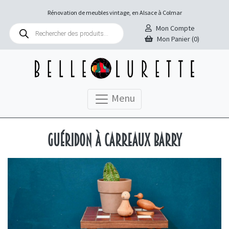
Rénovation de meubles vintage, en Alsace à Colmar
Recherche
Mon Compte
de
Mon Panier (0)
produits
Menu
Guéridon à carreaux Barry