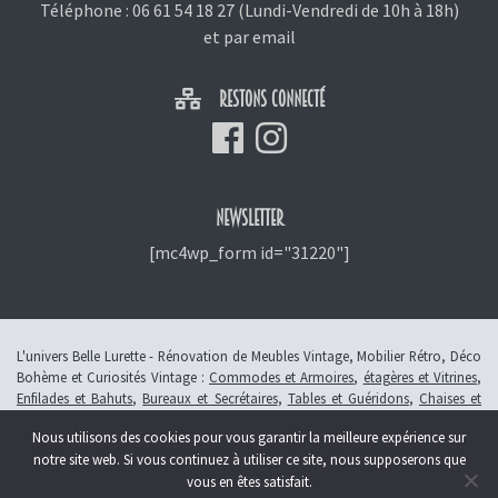
Téléphone :
06 61 54 18 27
(Lundi-Vendredi de 10h à 18h)
et
par email
RESTONS CONNECTÉ
NEWSLETTER
[mc4wp_form id="31220"]
L'univers Belle Lurette - Rénovation de Meubles Vintage, Mobilier Rétro, Déco
Bohème et Curiosités Vintage :
Commodes et Armoires
,
étagères et Vitrines
,
Enfilades et Bahuts
,
Bureaux et Secrétaires
,
Tables et Guéridons
,
Chaises et
Fauteuils
,
Petits Meubles
,
Meubles Enfants
,
Tiroirs
,
Luminaires
Nous utilisons des cookies pour vous garantir la meilleure expérience sur
© 2013 - 2026 L'atelier Belle Lurette - Rénovation de meubles vintage, en
notre site web. Si vous continuez à utiliser ce site, nous supposerons que
Alsace à Colmar -
Révoquer le consentement
vous en êtes satisfait.