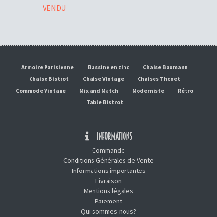
VENDU
Armoire Parisienne
Bassine en zinc
Chaise Baumann
Chaise Bistrot
Chaise Vintage
Chaises Thonet
Commode Vintage
Mix and Match
Moderniste
Rétro
Table Bistrot
INFORMATIONS
Commande
Conditions Générales de Vente
Informations importantes
Livraison
Mentions légales
Paiement
Qui sommes-nous?