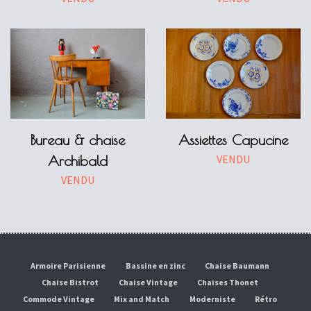
Bureau & chaise
Assiettes Capucine
VENDU
Archibald
VENDU
Armoire Parisienne
Bassine en zinc
Chaise Baumann
Chaise Bistrot
Chaise Vintage
Chaises Thonet
Commode Vintage
Mix and Match
Moderniste
Rétro