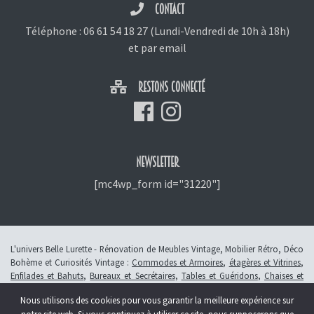
CONTACT
Téléphone :
06 61 54 18 27
(Lundi-Vendredi de 10h à 18h)
et
par email
RESTONS CONNECTÉ
NEWSLETTER
[mc4wp_form id="31220"]
L'univers Belle Lurette - Rénovation de Meubles Vintage, Mobilier Rétro, Déco
Bohème et Curiosités Vintage :
Commodes et Armoires
,
étagères et Vitrines
,
Enfilades et Bahuts
,
Bureaux et Secrétaires
,
Tables et Guéridons
,
Chaises et
Fauteuils
,
Petits Meubles
,
Meubles Enfants
,
Tiroirs
,
Luminaires
Nous utilisons des cookies pour vous garantir la meilleure expérience sur
© 2013 - 2026 L'atelier Belle Lurette - Rénovation de meubles vintage, en