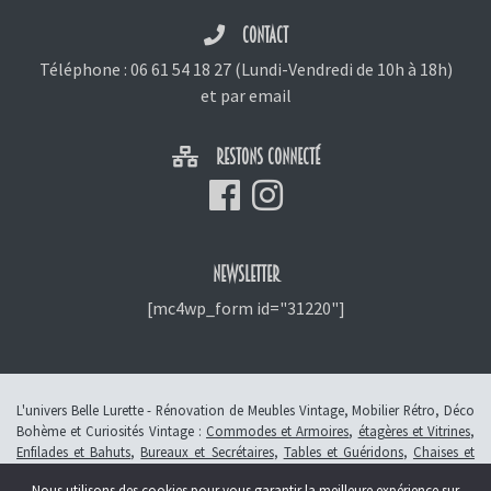
CONTACT
Téléphone :
06 61 54 18 27
(Lundi-Vendredi de 10h à 18h)
et
par email
RESTONS CONNECTÉ
NEWSLETTER
[mc4wp_form id="31220"]
L'univers Belle Lurette - Rénovation de Meubles Vintage, Mobilier Rétro, Déco
Bohème et Curiosités Vintage :
Commodes et Armoires
,
étagères et Vitrines
,
Enfilades et Bahuts
,
Bureaux et Secrétaires
,
Tables et Guéridons
,
Chaises et
Fauteuils
,
Petits Meubles
,
Meubles Enfants
,
Tiroirs
,
Luminaires
Nous utilisons des cookies pour vous garantir la meilleure expérience sur