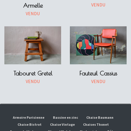
VENDU
Armelle
VENDU
Tabouret Gretel
Fauteuil Cassius
VENDU
VENDU
Armoire Parisienne
Bassine en zinc
Chaise Baumann
Chaise Bistrot
Chaise Vintage
Chaises Thonet