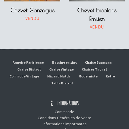
Chevet Gonzague
Chevet bicolore
VENDU
Emilien
VENDU
Armoire Parisienne
Bassine en zinc
Chaise Baumann
Chaise Bistrot
Chaise Vintage
Chaises Thonet
Commode Vintage
Mix and Match
Moderniste
Rétro
Table Bistrot
INFORMATIONS
Commande
Conditions Générales de Vente
Informations importantes