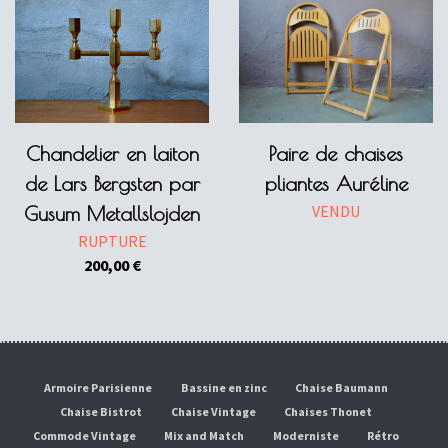
Chandelier en laiton
Paire de chaises
de Lars Bergsten par
pliantes Auréline
VENDU
Gusum Metallslojden
RUPTURE
200,00
€
Armoire Parisienne
Bassine en zinc
Chaise Baumann
Chaise Bistrot
Chaise Vintage
Chaises Thonet
Commode Vintage
Mix and Match
Moderniste
Rétro