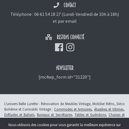
CONTACT
Téléphone :
06 61 54 18 27
(Lundi-Vendredi de 10h à 18h)
et
par email
RESTONS CONNECTÉ
NEWSLETTER
[mc4wp_form id="31220"]
L'univers Belle Lurette - Rénovation de Meubles Vintage, Mobilier Rétro, Déco
Bohème et Curiosités Vintage :
Commodes et Armoires
,
étagères et Vitrines
,
Enfilades et Bahuts
,
Bureaux et Secrétaires
,
Tables et Guéridons
,
Chaises et
Fauteuils
,
Petits Meubles
,
Meubles Enfants
,
Tiroirs
,
Luminaires
Nous utilisons des cookies pour vous garantir la meilleure expérience sur