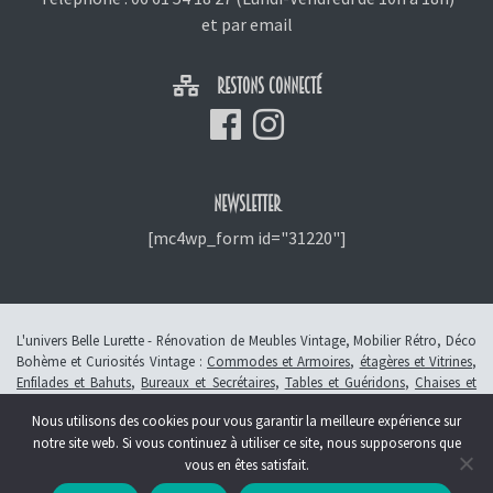
et
par email
RESTONS CONNECTÉ
NEWSLETTER
[mc4wp_form id="31220"]
L'univers Belle Lurette - Rénovation de Meubles Vintage, Mobilier Rétro, Déco
Bohème et Curiosités Vintage :
Commodes et Armoires
,
étagères et Vitrines
,
Enfilades et Bahuts
,
Bureaux et Secrétaires
,
Tables et Guéridons
,
Chaises et
Fauteuils
,
Petits Meubles
,
Meubles Enfants
,
Tiroirs
,
Luminaires
Nous utilisons des cookies pour vous garantir la meilleure expérience sur
© 2013 - 2026 L'atelier Belle Lurette - Rénovation de meubles vintage, en
notre site web. Si vous continuez à utiliser ce site, nous supposerons que
Alsace à Colmar -
Révoquer le consentement
vous en êtes satisfait.