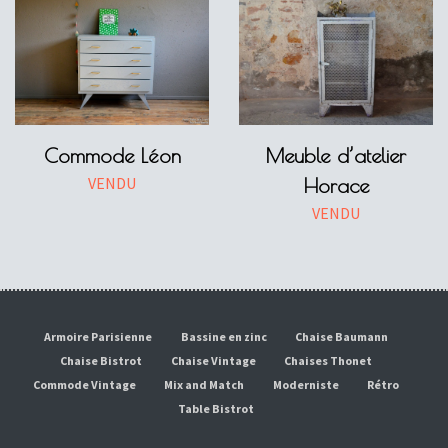
Commode Léon
Meuble d’atelier
VENDU
Horace
VENDU
Armoire Parisienne
Bassine en zinc
Chaise Baumann
Chaise Bistrot
Chaise Vintage
Chaises Thonet
Commode Vintage
Mix and Match
Moderniste
Rétro
Table Bistrot