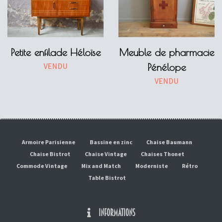
Petite enfilade Héloïse
Meuble de pharmacie
VENDU
Pénélope
VENDU
Armoire Parisienne
Bassine en zinc
Chaise Baumann
Chaise Bistrot
Chaise Vintage
Chaises Thonet
Commode Vintage
Mix and Match
Moderniste
Rétro
Table Bistrot
INFORMATIONS