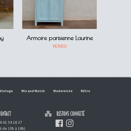
ny
Armoire parisienne Laurine
VENDU
Vintage
Mix and Match
Moderniste
Rétro
ONTACT
RESTONS CONNECTÉ
6 61 54 18 27
i de 10h à 18h)