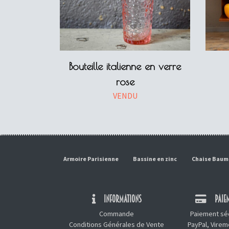
Bouteille italienne en verre
rose
VENDU
Armoire Parisienne
Bassine en zinc
Chaise Bau
INFORMATIONS
PAIEM
Commande
Paiement séc
Conditions Générales de Vente
PayPal, Vire