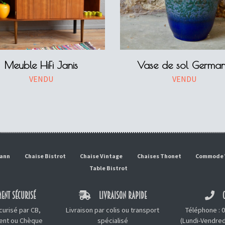
Meuble HiFi Janis
Vase de sol Germa
VENDU
VENDU
mann
Chaise Bistrot
Chaise Vintage
Chaises Thonet
Commode 
Table Bistrot
ENT SÉCURISÉ
LIVRAISON RAPIDE
C
urisé par CB,
Livraison par colis ou transport
Téléphone :
0
ment ou Chèque
spécialisé
(Lundi-Vendred