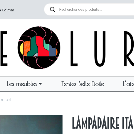
Recherche
de
à Colmar
produits
Les meubles
Tentes Belle Etoile
L’ate
m Luci
Lampadaire ita