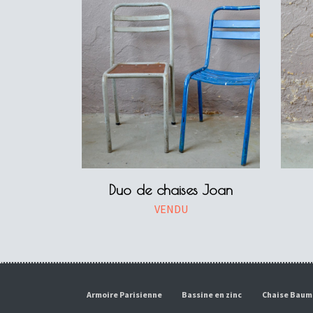
Duo de chaises Joan
VENDU
Armoire Parisienne
Bassine en zinc
Chaise Bau