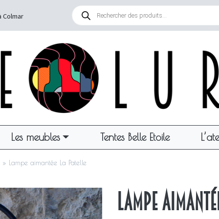
Recherche
de
à Colmar
produits
Les meubles
Tentes Belle Etoile
L’ate
»
Lampe aimantée La Patelle
Lampe aimantée