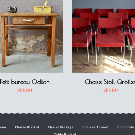
Petit bureau Odilon
Chaise Stoll Girofle
VENDU
VENDU
mann
Chaise Bistrot
Chaise Vintage
Chaises Thonet
Commode 
Table Bistrot