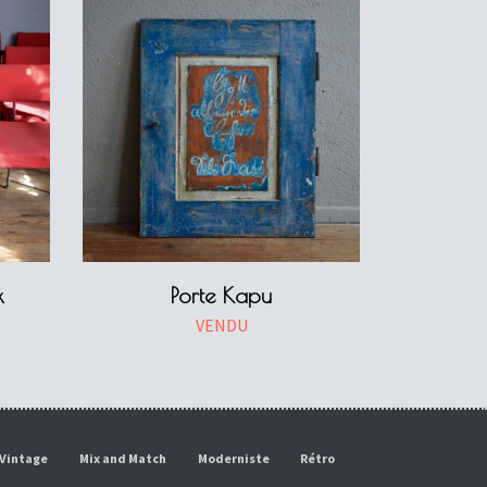
x
Porte Kapu
VENDU
Vintage
Mix and Match
Moderniste
Rétro