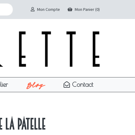
Mon Compte
Mon Panier (0)
Blog
lier
Contact
 La Patelle