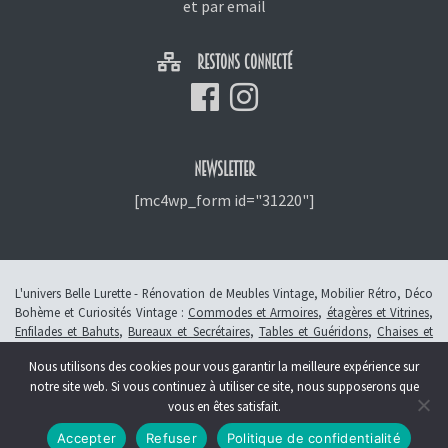
et
par email
RESTONS CONNECTÉ
NEWSLETTER
[mc4wp_form id="31220"]
L'univers Belle Lurette - Rénovation de Meubles Vintage, Mobilier Rétro, Déco
Bohème et Curiosités Vintage :
Commodes et Armoires
,
étagères et Vitrines
,
Enfilades et Bahuts
,
Bureaux et Secrétaires
,
Tables et Guéridons
,
Chaises et
Fauteuils
,
Petits Meubles
,
Meubles Enfants
,
Tiroirs
,
Luminaires
Nous utilisons des cookies pour vous garantir la meilleure expérience sur
© 2013 - 2026 L'atelier Belle Lurette - Rénovation de meubles vintage, en
notre site web. Si vous continuez à utiliser ce site, nous supposerons que
Alsace à Colmar -
Révoquer le consentement
vous en êtes satisfait.
Création :
Symbioseo
Accepter
Refuser
Politique de confidentialité