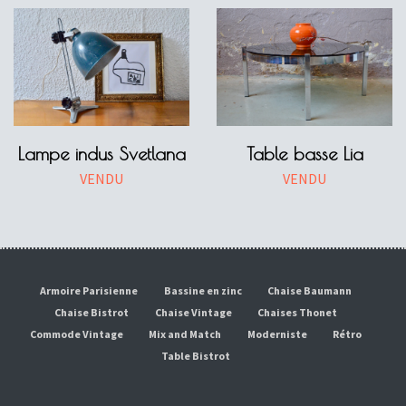
Lampe indus Svetlana
Table basse Lia
VENDU
VENDU
Armoire Parisienne
Bassine en zinc
Chaise Baumann
Chaise Bistrot
Chaise Vintage
Chaises Thonet
Commode Vintage
Mix and Match
Moderniste
Rétro
Table Bistrot