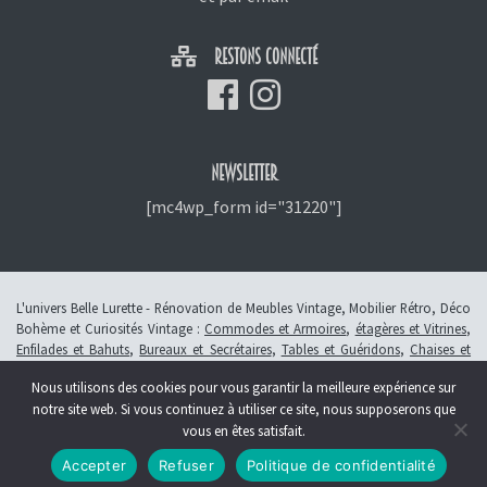
RESTONS CONNECTÉ
NEWSLETTER
[mc4wp_form id="31220"]
L'univers Belle Lurette - Rénovation de Meubles Vintage, Mobilier Rétro, Déco
Bohème et Curiosités Vintage :
Commodes et Armoires
,
étagères et Vitrines
,
Enfilades et Bahuts
,
Bureaux et Secrétaires
,
Tables et Guéridons
,
Chaises et
Fauteuils
,
Petits Meubles
,
Meubles Enfants
,
Tiroirs
,
Luminaires
Nous utilisons des cookies pour vous garantir la meilleure expérience sur
© 2013 - 2026 L'atelier Belle Lurette - Rénovation de meubles vintage, en
notre site web. Si vous continuez à utiliser ce site, nous supposerons que
Alsace à Colmar -
Révoquer le consentement
vous en êtes satisfait.
Création :
Symbioseo
Accepter
Refuser
Politique de confidentialité