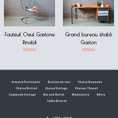
Fauteuil Oeuf Gastone
Grand bureau établi
Rinaldi
Gaston
VENDU
VENDU
Armoire Parisienne
Bassine en zinc
Chaise Baumann
Chaise Bistrot
Chaise Vintage
Chaises Thonet
Commode Vintage
Mix and Match
Moderniste
Rétro
Table Bistrot