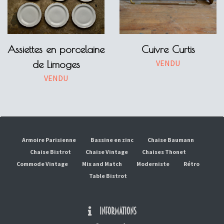
Assiettes en porcelaine
Cuivre Curtis
VENDU
de Limoges
VENDU
Armoire Parisienne
Bassine en zinc
Chaise Baumann
Chaise Bistrot
Chaise Vintage
Chaises Thonet
Commode Vintage
Mix and Match
Moderniste
Rétro
Table Bistrot
INFORMATIONS