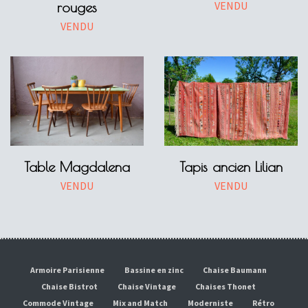
VENDU
rouges
VENDU
Table Magdalena
Tapis ancien Lilian
VENDU
VENDU
Armoire Parisienne
Bassine en zinc
Chaise Baumann
Chaise Bistrot
Chaise Vintage
Chaises Thonet
Commode Vintage
Mix and Match
Moderniste
Rétro