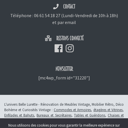
CONTACT
Téléphone :
06 61 54 18 27
(Lundi-Vendredi de 10h à 18h)
et
par email
RESTONS CONNECTÉ
NEWSLETTER
[mc4wp_form id="31220"]
L'univers Belle Lurette - Rénovation de Meubles Vintage, Mobilier Rétro, Déco
Bohème et Curiosités Vintage :
Commodes et Armoires
,
étagères et Vitrines
,
Enfilades et Bahuts
,
Bureaux et Secrétaires
,
Tables et Guéridons
,
Chaises et
Fauteuils
,
Petits Meubles
,
Meubles Enfants
,
Tiroirs
,
Luminaires
Nous utilisons des cookies pour vous garantir la meilleure expérience sur