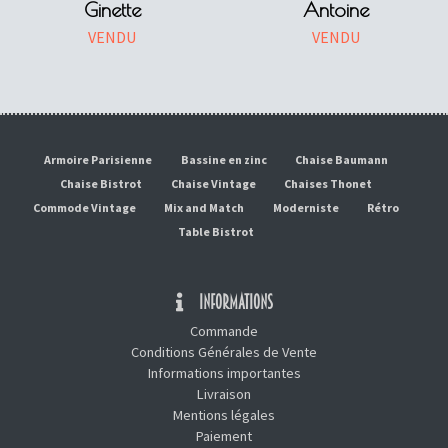
Ginette
Antoine
VENDU
VENDU
Armoire Parisienne
Bassine en zinc
Chaise Baumann
Chaise Bistrot
Chaise Vintage
Chaises Thonet
Commode Vintage
Mix and Match
Moderniste
Rétro
Table Bistrot
INFORMATIONS
Commande
Conditions Générales de Vente
Informations importantes
Livraison
Mentions légales
Paiement