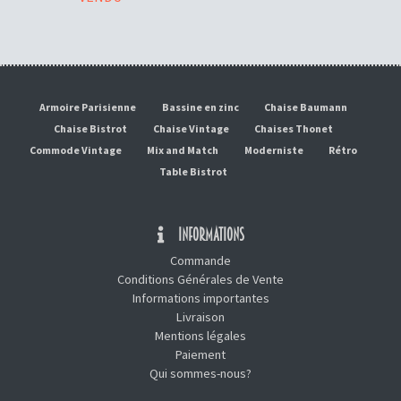
Armoire Parisienne
Bassine en zinc
Chaise Baumann
Chaise Bistrot
Chaise Vintage
Chaises Thonet
Commode Vintage
Mix and Match
Moderniste
Rétro
Table Bistrot
INFORMATIONS
Commande
Conditions Générales de Vente
Informations importantes
Livraison
Mentions légales
Paiement
Qui sommes-nous?