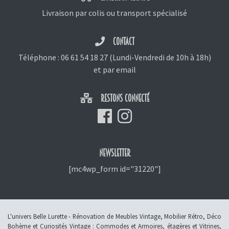
Livraison par colis ou transport spécialisé
CONTACT
Téléphone :
06 61 54 18 27
(Lundi-Vendredi de 10h à 18h)
et
par email
RESTONS CONNECTÉ
NEWSLETTER
[mc4wp_form id="31220"]
L'univers Belle Lurette - Rénovation de Meubles Vintage, Mobilier Rétro, Déco
Bohème et Curiosités Vintage :
Commodes et Armoires
,
étagères et Vitrines
,