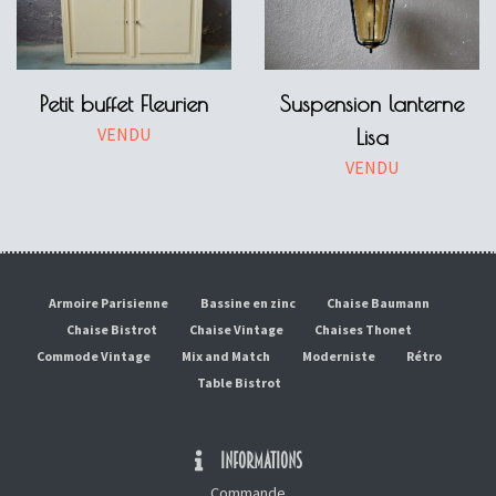
Petit buffet Fleurien
Suspension lanterne
VENDU
Lisa
VENDU
Armoire Parisienne
Bassine en zinc
Chaise Baumann
Chaise Bistrot
Chaise Vintage
Chaises Thonet
Commode Vintage
Mix and Match
Moderniste
Rétro
Table Bistrot
INFORMATIONS
Commande