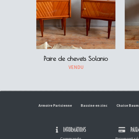
Paire de chevets Solanio
VENDU
Armoire Parisienne
Bassine en zinc
Chaise Bau
INFORMATIONS
PAIEM
Commande
Paiement séc