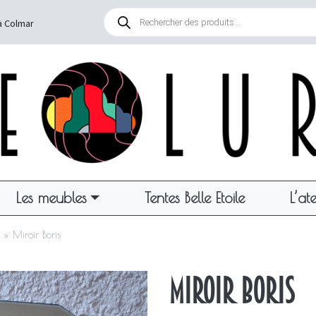
Recherche
de
à Colmar
produits
Les meubles
Tentes Belle Etoile
L’ate
»
Miroir Boris
Miroir Boris