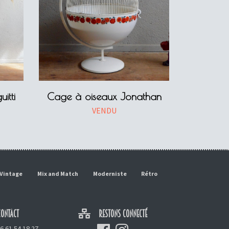
itti
Cage à oiseaux Jonathan
VENDU
Vintage
Mix and Match
Moderniste
Rétro
ONTACT
RESTONS CONNECTÉ
6 61 54 18 27