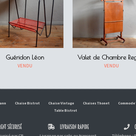
Guéridon Léon
Valet de Chambre Regu
VENDU
VENDU
mann
Chaise Bistrot
Chaise Vintage
Chaises Thonet
Commode 
Table Bistrot
ENT SÉCURISÉ
LIVRAISON RAPIDE
C
urisé par CB,
Livraison par colis ou transport
Téléphone :
0