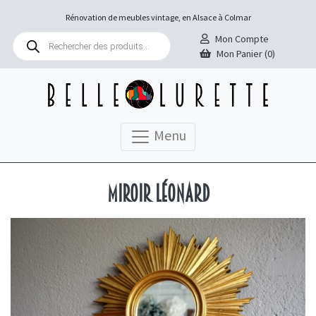
Rénovation de meubles vintage, en Alsace à Colmar
Recherche
Mon Compte
de
Mon Panier (0)
produits
Menu
Miroir Léonard