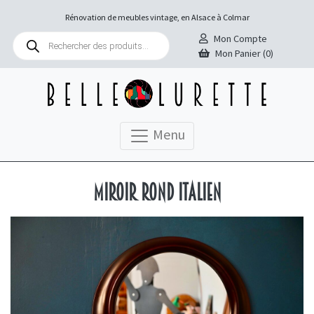
Rénovation de meubles vintage, en Alsace à Colmar
Recherche
Mon Compte
de
Mon Panier (0)
produits
Menu
Miroir rond italien