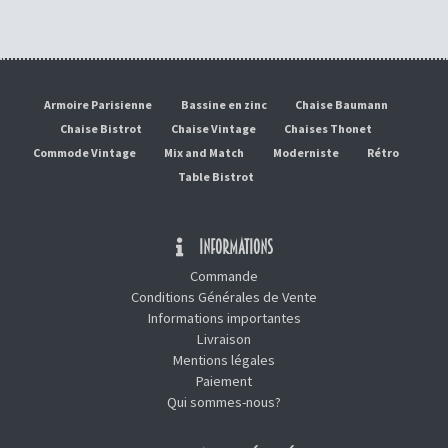
Armoire Parisienne
Bassine en zinc
Chaise Baumann
Chaise Bistrot
Chaise Vintage
Chaises Thonet
Commode Vintage
Mix and Match
Moderniste
Rétro
Table Bistrot
INFORMATIONS
Commande
Conditions Générales de Vente
Informations importantes
Livraison
Mentions légales
Paiement
Qui sommes-nous?