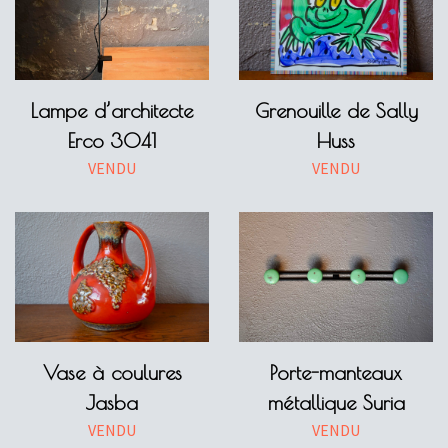
Lampe d’architecte
Grenouille de Sally
Erco 3041
Huss
VENDU
VENDU
Vase à coulures
Porte-manteaux
Jasba
métallique Suria
VENDU
VENDU