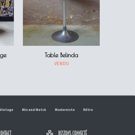
nge
Table Belinda
VENDU
Vintage
Mix and Match
Moderniste
Rétro
ONTACT
RESTONS CONNECTÉ