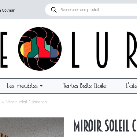
Recherche
de
à Colmar
produits
Les meubles
Tentes Belle Etoile
L’ate
»
Miroir soleil Clémentin
Miroir soleil 