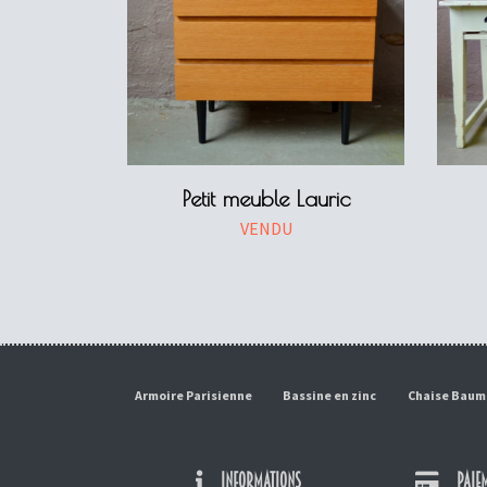
Petit meuble Lauric
VENDU
Armoire Parisienne
Bassine en zinc
Chaise Bau
INFORMATIONS
PAIEM