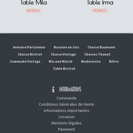
Table Mila
Table Irma
VENDU
VENDU
Armoire Parisienne
Bassine en zinc
Chaise Baumann
Chaise Bistrot
Chaise Vintage
Chaises Thonet
Commode Vintage
Mix and Match
Moderniste
Rétro
Table Bistrot
INFORMATIONS
Commande
Conditions Générales de Vente
Informations importantes
Livraison
Mentions légales
Paiement