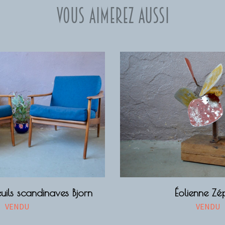
Vous aimerez aussi
euils scandinaves Bjorn
Éolienne Zé
VENDU
VENDU