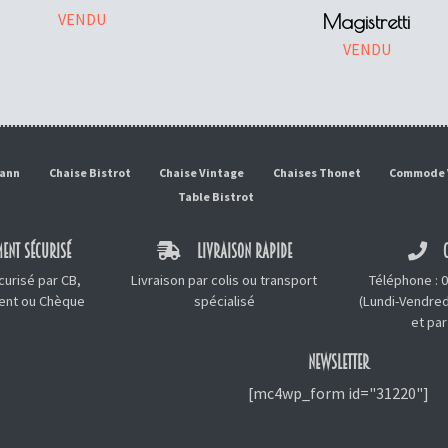
VENDU
Magistretti
VENDU
mann
Chaise Bistrot
Chaise Vintage
Chaises Thonet
Commode 
Table Bistrot
ENT SÉCURISÉ
LIVRAISON RAPIDE
C
urisé par CB,
Livraison par colis ou transport
Téléphone :
0
ment ou Chèque
spécialisé
(Lundi-Vendred
et
par
NEWSLETTER
[mc4wp_form id="31220"]