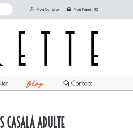
Mon Compte
Mon Panier (0)
Blog
lier
Contact
es Casala adulte