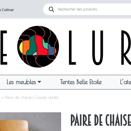
Recherche
de
à Colmar
produits
Les meubles
Tentes Belle Etoile
L’ate
»
Paire de chaises Casala adulte
Paire de chais