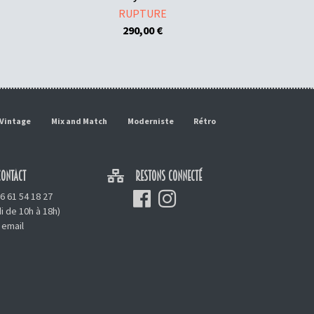
RUPTURE
290,00
€
Vintage
Mix and Match
Moderniste
Rétro
ONTACT
RESTONS CONNECTÉ
6 61 54 18 27
i de 10h à 18h)
 email