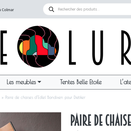
Recherche
de
à Colmar
produits
Les meubles
Tentes Belle Etoile
L’ate
»
Paire de chaises d’Edlef Bandixen pour Dietiker
Paire de chais