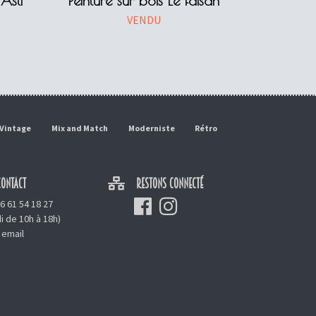
Asti
Peinture sur bois Le faisan
VENDU
Vintage
Mix and Match
Moderniste
Rétro
ONTACT
RESTONS CONNECTÉ
6 61 54 18 27
i de 10h à 18h)
 email