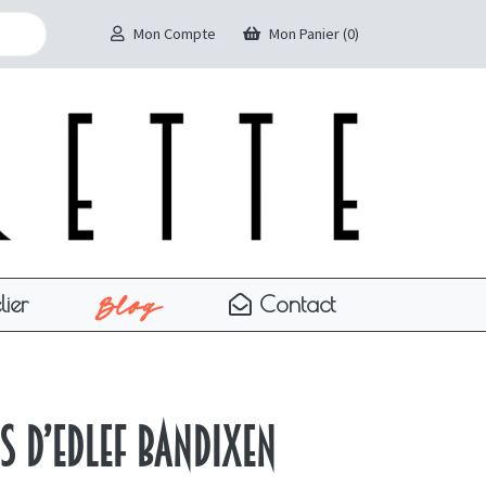
Mon Compte
Mon Panier (0)
Blog
lier
Contact
es d’Edlef Bandixen