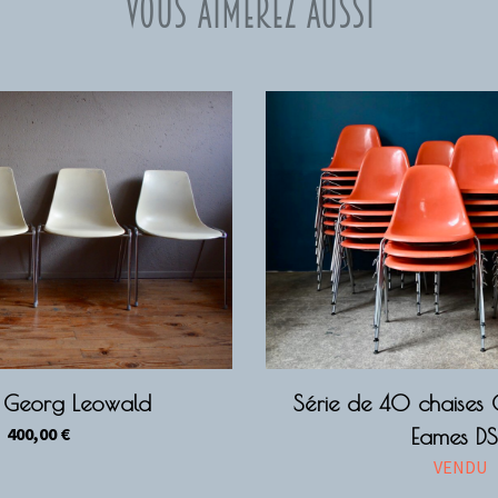
Vous aimerez aussi
s Georg Leowald
Série de 40 chaises 
400,00
€
Eames D
VENDU