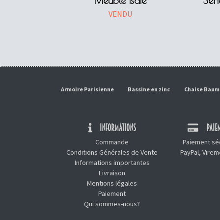
Meuble Isaïe
Sér
VENDU
Armoire Parisienne
Bassine en zinc
Chaise Bau
INFORMATIONS
PAIEM
Commande
Paiement séc
Conditions Générales de Vente
PayPal, Vire
Informations importantes
Livraison
Mentions légales
Paiement
Qui sommes-nous?