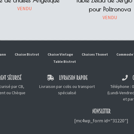
ie de chaises Angélique
Table Zelda de Sergio 
VENDU
pour Poltronova
VENDU
mann
Chaise Bistrot
Chaise Vintage
Chaises Thonet
Commode 
Table Bistrot
ENT SÉCURISÉ
LIVRAISON RAPIDE
C
urisé par CB,
Livraison par colis ou transport
Téléphone :
0
ment ou Chèque
spécialisé
(Lundi-Vendred
et
par
NEWSLETTER
[mc4wp_form id="31220"]