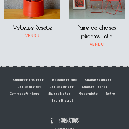
Veilleuse Rosette
Paire de chaises
VENDU
pliantes Talin
VENDU
Armoire Parisienne
Bassine en zinc
Chaise Baumann
Chaise Bistrot
Chaise Vintage
Chaises Thonet
Commode Vintage
Mix and Match
Moderniste
Rétro
Table Bistrot
INFORMATIONS