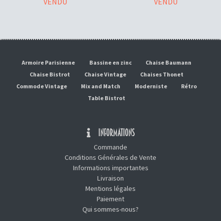
VENDU
VENDU
Armoire Parisienne
Bassine en zinc
Chaise Baumann
Chaise Bistrot
Chaise Vintage
Chaises Thonet
Commode Vintage
Mix and Match
Moderniste
Rétro
Table Bistrot
INFORMATIONS
Commande
Conditions Générales de Vente
Informations importantes
Livraison
Mentions légales
Paiement
Qui sommes-nous?