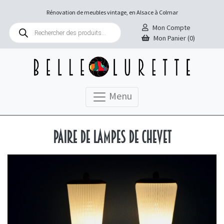
Rénovation de meubles vintage, en Alsace à Colmar
Recherche
Mon Compte
de
Mon Panier (0)
produits
Menu
Paire de lampes de chevet