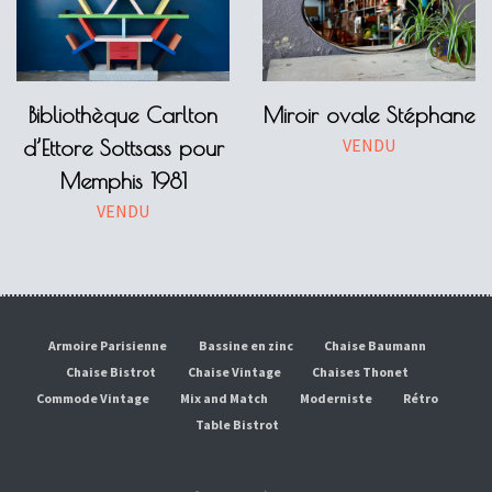
Bibliothèque Carlton
Miroir ovale Stéphane
VENDU
d’Ettore Sottsass pour
Memphis 1981
VENDU
Armoire Parisienne
Bassine en zinc
Chaise Baumann
Chaise Bistrot
Chaise Vintage
Chaises Thonet
Commode Vintage
Mix and Match
Moderniste
Rétro
Table Bistrot