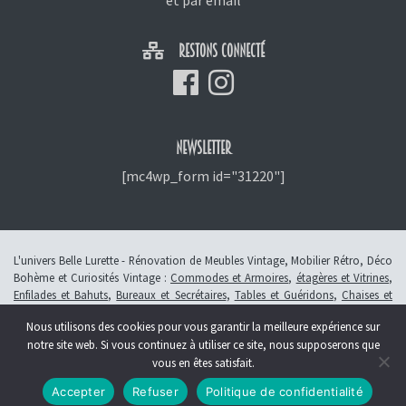
et
par email
RESTONS CONNECTÉ
NEWSLETTER
[mc4wp_form id="31220"]
L'univers Belle Lurette - Rénovation de Meubles Vintage, Mobilier Rétro, Déco
Bohème et Curiosités Vintage :
Commodes et Armoires
,
étagères et Vitrines
,
Enfilades et Bahuts
,
Bureaux et Secrétaires
,
Tables et Guéridons
,
Chaises et
Fauteuils
,
Petits Meubles
,
Meubles Enfants
,
Tiroirs
,
Luminaires
Nous utilisons des cookies pour vous garantir la meilleure expérience sur
© 2013 - 2026 L'atelier Belle Lurette - Rénovation de meubles vintage, en
notre site web. Si vous continuez à utiliser ce site, nous supposerons que
Alsace à Colmar -
Révoquer le consentement
vous en êtes satisfait.
Création :
Symbioseo
Accepter
Refuser
Politique de confidentialité