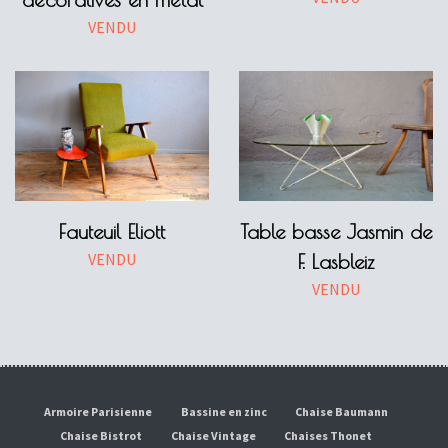
VENDU
Fauteuil Eliott
Table basse Jasmin de
VENDU
F. Lasbleiz
VENDU
Armoire Parisienne
Bassine en zinc
Chaise Baumann
Chaise Bistrot
Chaise Vintage
Chaises Thonet