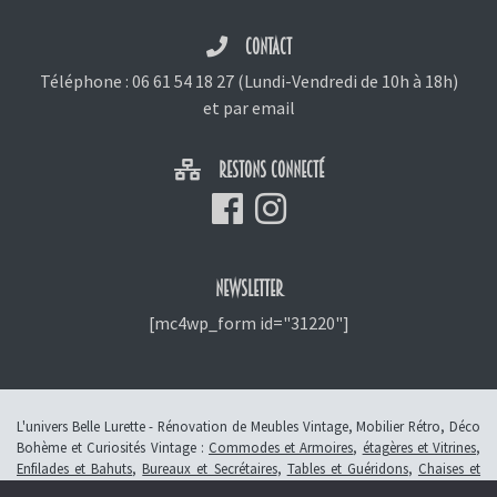
CONTACT
Téléphone :
06 61 54 18 27
(Lundi-Vendredi de 10h à 18h)
et
par email
RESTONS CONNECTÉ
NEWSLETTER
[mc4wp_form id="31220"]
L'univers Belle Lurette - Rénovation de Meubles Vintage, Mobilier Rétro, Déco
Bohème et Curiosités Vintage :
Commodes et Armoires
,
étagères et Vitrines
,
Enfilades et Bahuts
,
Bureaux et Secrétaires
,
Tables et Guéridons
,
Chaises et
Fauteuils
,
Petits Meubles
,
Meubles Enfants
,
Tiroirs
,
Luminaires