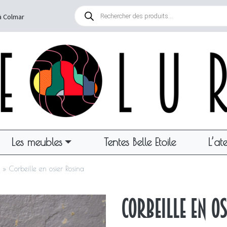
Recherche
de
à Colmar
produits
Les meubles
Tentes Belle Etoile
L’ate
»
Corbeille en osier Rosina
Corbeille en o