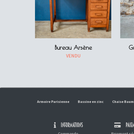
Bureau Arsène
Gu
VENDU
Armoire Parisienne
Bassine en zinc
Chaise Bau
INFORMATIONS
PAIEM
Commande
Paiement séc