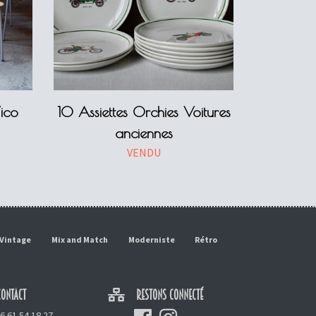
ico
10 Assiettes Orchies Voitures
anciennes
VENDU
Vintage
Mix and Match
Moderniste
Rétro
ONTACT
RESTONS CONNECTÉ
6 61 54 18 27