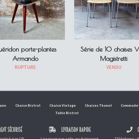
éridon porte-plantes
Série de 10 chaises V
Armando
Magistretti
RUPTURE
VENDU
mann
Chaise Bistrot
Chaise Vintage
Chaises Thonet
Commode 
Table Bistrot
ENT SÉCURISÉ
LIVRAISON RAPIDE
C
urisé par CB,
Livraison par colis ou transport
Téléphone :
0