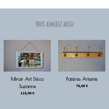
Vous aimerez aussi
Miroir Art Déco
Patères Artemis
70,00
€
Suzanne
110,00
€