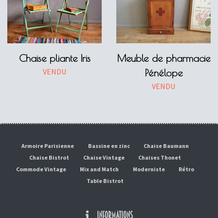
Chaise pliante Iris
Meuble de pharmacie
VENDU
Pénélope
VENDU
Armoire Parisienne
Bassine en zinc
Chaise Baumann
Chaise Bistrot
Chaise Vintage
Chaises Thonet
Commode Vintage
Mix and Match
Moderniste
Rétro
Table Bistrot
INFORMATIONS