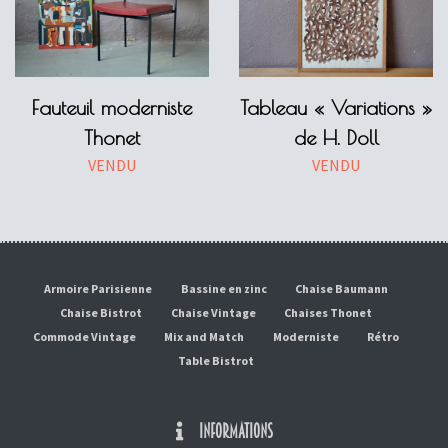
Fauteuil moderniste
Tableau « Variations »
Thonet
de H. Doll
VENDU
VENDU
Armoire Parisienne
Bassine en zinc
Chaise Baumann
Chaise Bistrot
Chaise Vintage
Chaises Thonet
Commode Vintage
Mix and Match
Moderniste
Rétro
Table Bistrot
INFORMATIONS