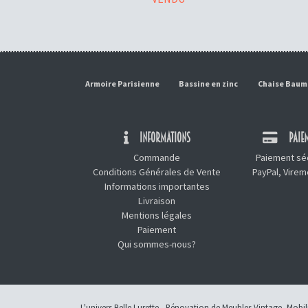
Armoire Parisienne
Bassine en zinc
Chaise Bau
INFORMATIONS
PAIEM
Commande
Paiement séc
Conditions Générales de Vente
PayPal, Vire
Informations importantes
Livraison
Mentions légales
Paiement
Qui sommes-nous?
L'univers Belle Lurette - Rénovation de Meubles Vintage, Mobi