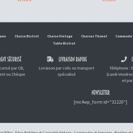
mann
Chaise Bistrot
Chaise Vintage
Chaises Thonet
Commode 
Table Bistrot
ENT SÉCURISÉ
LIVRAISON RAPIDE
C
urisé par CB,
Livraison par colis ou transport
Téléphone :
0
ment ou Chèque
spécialisé
(Lundi-Vendred
et
par
NEWSLETTER
[mc4wp_form id="31220"]
lier Rétro, Déco Bohème et Curiosités Vintage :
Commodes et Armoires
,
étagères et 