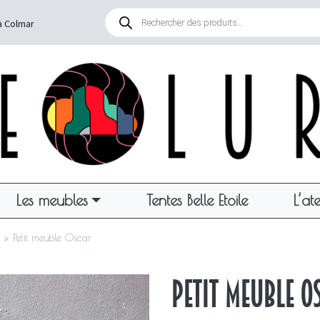
Recherche
de
à Colmar
produits
Les meubles
Tentes Belle Etoile
L’ate
»
Petit meuble Oscar
Petit meuble O