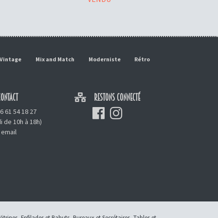
Vintage
Mix and Match
Moderniste
Rétro
ONTACT
RESTONS CONNECTÉ
6 61 54 18 27
i de 10h à 18h)
 email
Vitrines
,
Enfilades et Bahuts
,
Bureaux et Secrétaires
,
Tables et