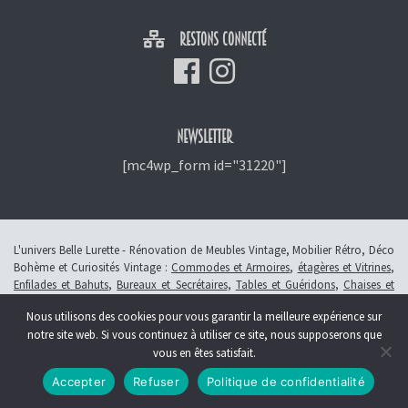
RESTONS CONNECTÉ
NEWSLETTER
[mc4wp_form id="31220"]
L'univers Belle Lurette - Rénovation de Meubles Vintage, Mobilier Rétro, Déco
Bohème et Curiosités Vintage :
Commodes et Armoires
,
étagères et Vitrines
,
Enfilades et Bahuts
,
Bureaux et Secrétaires
,
Tables et Guéridons
,
Chaises et
Fauteuils
,
Petits Meubles
,
Meubles Enfants
,
Tiroirs
,
Luminaires
Nous utilisons des cookies pour vous garantir la meilleure expérience sur
© 2013 - 2026 L'atelier Belle Lurette - Rénovation de meubles vintage, en
notre site web. Si vous continuez à utiliser ce site, nous supposerons que
Alsace à Colmar -
Révoquer le consentement
vous en êtes satisfait.
Création :
Symbioseo
Accepter
Refuser
Politique de confidentialité