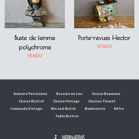
Buste de femme
Porte-revues Hector
VENDU
polychrome
VENDU
Armoire Parisienne
Bassine en zinc
Chaise Baumann
Chaise Bistrot
Chaise Vintage
Chaises Thonet
Commode Vintage
Mix and Match
Moderniste
Rétro
Table Bistrot
INFORMATIONS