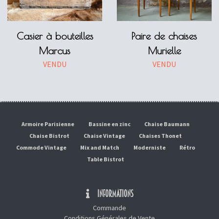
Casier à bouteilles
Paire de chaises
Marcus
Murielle
VENDU
VENDU
Armoire Parisienne
Bassine en zinc
Chaise Baumann
Chaise Bistrot
Chaise Vintage
Chaises Thonet
Commode Vintage
Mix and Match
Moderniste
Rétro
Table Bistrot
INFORMATIONS
Commande
Conditions Générales de Vente