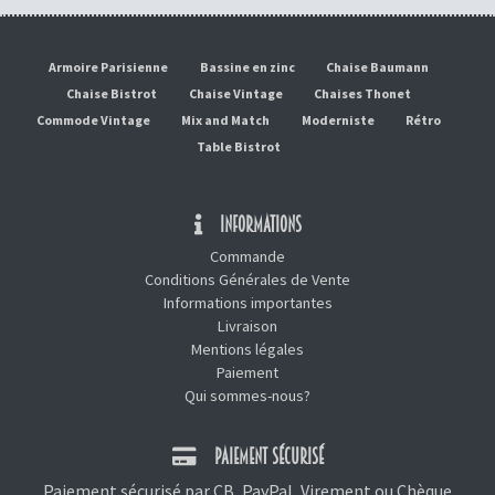
Armoire Parisienne
Bassine en zinc
Chaise Baumann
Chaise Bistrot
Chaise Vintage
Chaises Thonet
Commode Vintage
Mix and Match
Moderniste
Rétro
Table Bistrot
INFORMATIONS
Commande
Conditions Générales de Vente
Informations importantes
Livraison
Mentions légales
Paiement
Qui sommes-nous?
PAIEMENT SÉCURISÉ
Paiement sécurisé par CB, PayPal, Virement ou Chèque