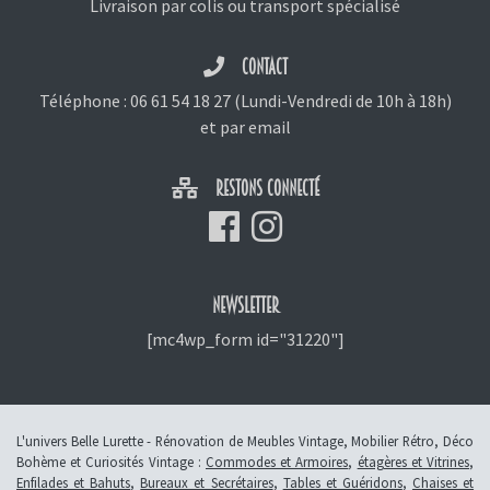
Livraison par colis ou transport spécialisé
CONTACT
Téléphone :
06 61 54 18 27
(Lundi-Vendredi de 10h à 18h)
et
par email
RESTONS CONNECTÉ
NEWSLETTER
[mc4wp_form id="31220"]
L'univers Belle Lurette - Rénovation de Meubles Vintage, Mobilier Rétro, Déco
Bohème et Curiosités Vintage :
Commodes et Armoires
,
étagères et Vitrines
,
Enfilades et Bahuts
,
Bureaux et Secrétaires
,
Tables et Guéridons
,
Chaises et