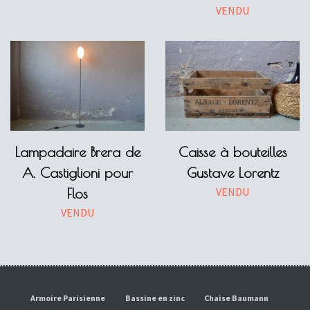
VENDU
Lampadaire Brera de
Caisse à bouteilles
A. Castiglioni pour
Gustave Lorentz
VENDU
Flos
VENDU
Armoire Parisienne
Bassine en zinc
Chaise Baumann