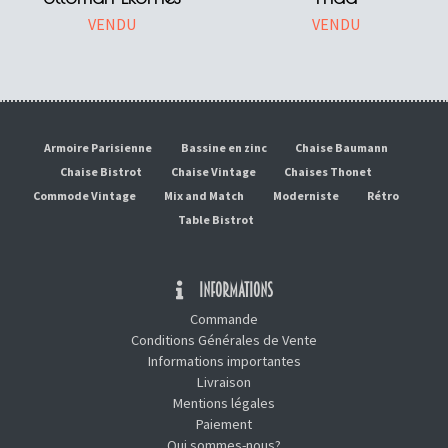
VENDU
VENDU
Armoire Parisienne
Bassine en zinc
Chaise Baumann
Chaise Bistrot
Chaise Vintage
Chaises Thonet
Commode Vintage
Mix and Match
Moderniste
Rétro
Table Bistrot
INFORMATIONS
Commande
Conditions Générales de Vente
Informations importantes
Livraison
Mentions légales
Paiement
Qui sommes-nous?