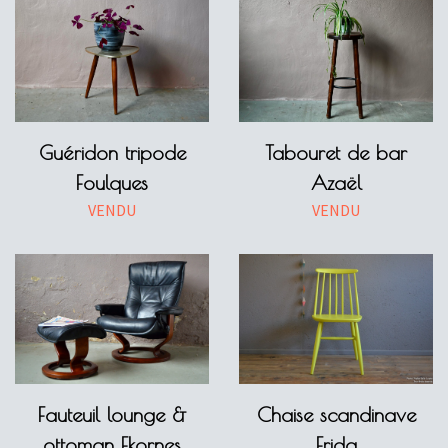
Guéridon tripode
Tabouret de bar
Foulques
Azaël
VENDU
VENDU
Fauteuil lounge &
Chaise scandinave
ottoman Ekornes
Frida