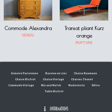
Commode Alexandra
Transat pliant Kurz
VENDU
orange
RUPTURE
Armoire Parisienne
Bassine en zinc
Chaise Baumann
Chaise Bistrot
Chaise Vintage
Chaises Thonet
Commode Vintage
Mix and Match
Moderniste
Rétro
Table Bistrot
INFORMATIONS