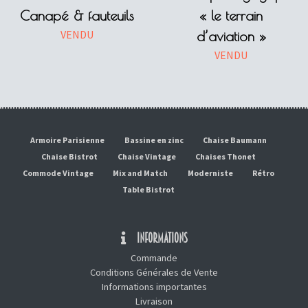
Canapé & fauteuils
« le terrain
VENDU
d’aviation »
VENDU
Armoire Parisienne
Bassine en zinc
Chaise Baumann
Chaise Bistrot
Chaise Vintage
Chaises Thonet
Commode Vintage
Mix and Match
Moderniste
Rétro
Table Bistrot
INFORMATIONS
Commande
Conditions Générales de Vente
Informations importantes
Livraison