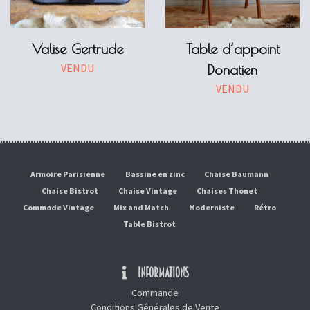
Valise Gertrude
Table d’appoint
VENDU
Donatien
VENDU
Armoire Parisienne
Bassine en zinc
Chaise Baumann
Chaise Bistrot
Chaise Vintage
Chaises Thonet
Commode Vintage
Mix and Match
Moderniste
Rétro
Table Bistrot
INFORMATIONS
Commande
Conditions Générales de Vente