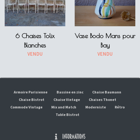
6 Chaises Tolix
Vase Bodo Mans pour
Blanches
Bay
VENDU
VENDU
Armoire Parisienne
Bassine en zinc
Chaise Baumann
Chaise Bistrot
Chaise Vintage
Chaises Thonet
Commode Vintage
Mix and Match
Moderniste
Rétro
Table Bistrot
INFORMATIONS