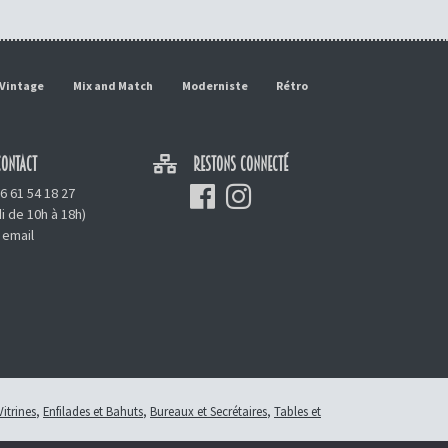
Vintage
Mix and Match
Moderniste
Rétro
ONTACT
RESTONS CONNECTÉ
6 61 54 18 27
i de 10h à 18h)
 email
Vitrines
,
Enfilades et Bahuts
,
Bureaux et Secrétaires
,
Tables et