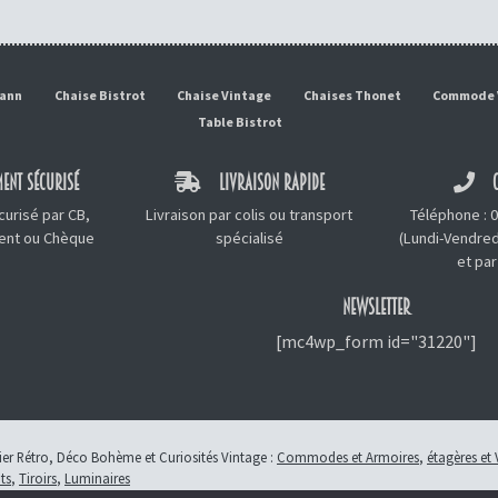
mann
Chaise Bistrot
Chaise Vintage
Chaises Thonet
Commode 
Table Bistrot
ENT SÉCURISÉ
LIVRAISON RAPIDE
C
urisé par CB,
Livraison par colis ou transport
Téléphone :
0
ment ou Chèque
spécialisé
(Lundi-Vendred
et
par
NEWSLETTER
[mc4wp_form id="31220"]
lier Rétro, Déco Bohème et Curiosités Vintage :
Commodes et Armoires
,
étagères et 
ts
,
Tiroirs
,
Luminaires