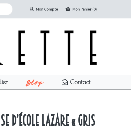
Mon Compte
Mon Panier (0)
Blog
lier
Contact
se d’école Lazare « gris