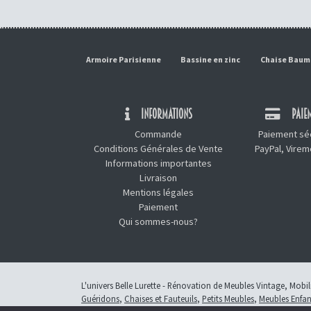
Armoire Parisienne
Bassine en zinc
Chaise Bau
INFORMATIONS
PAIEM
Commande
Paiement séc
Conditions Générales de Vente
PayPal, Vire
Informations importantes
Livraison
Mentions légales
Paiement
Qui sommes-nous?
L'univers Belle Lurette - Rénovation de Meubles Vintage, Mobi
Guéridons
,
Chaises et Fauteuils
,
Petits Meubles
,
Meubles Enfan