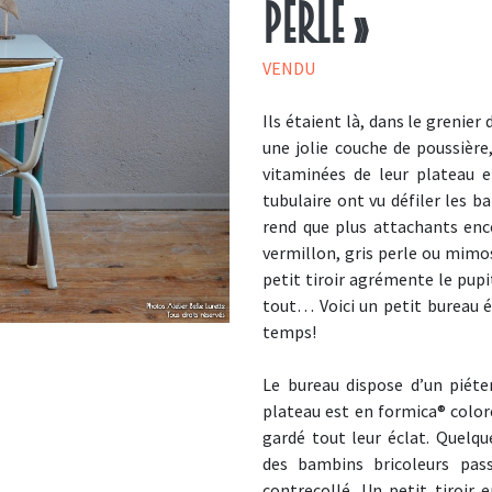
perle »
VENDU
Ils étaient là, dans le grenie
une jolie couche de poussière
vitaminées de leur plateau 
tubulaire ont vu défiler les b
rend que plus attachants enc
vermillon, gris perle ou mimos
petit tiroir agrémente le pupit
tout… Voici un petit bureau é
temps!
Le bureau dispose d’un piéte
plateau est en formica® coloré
gardé tout leur éclat. Quelqu
des bambins bricoleurs pas
contrecollé. Un petit tiroir 