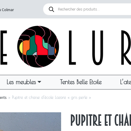
Recherche
de
à Colmar
produits
Les meubles
Tentes Belle Etoile
L’ate
ants
»
Pupitre et chaise d’école Lazare « gris perle »
Pupitre et chai