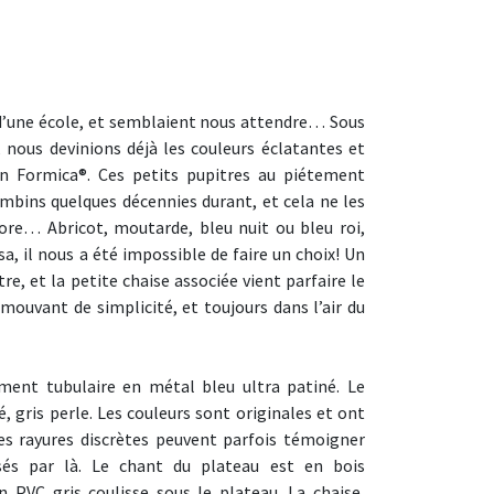
r d’une école, et semblaient nous attendre… Sous
, nous devinions déjà les couleurs éclatantes et
en Formica®. Ces petits pupitres au piétement
ambins quelques décennies durant, et cela ne les
ore… Abricot, moutarde, bleu nuit ou bleu roi,
a, il nous a été impossible de faire un choix! Un
re, et la petite chaise associée vient parfaire le
mouvant de simplicité, et toujours dans l’air du
ment tubulaire en métal bleu ultra patiné. Le
, gris perle. Les couleurs sont originales et ont
es rayures discrètes peuvent parfois témoigner
sés par là. Le chant du plateau est en bois
en PVC gris coulisse sous le plateau. La chaise,