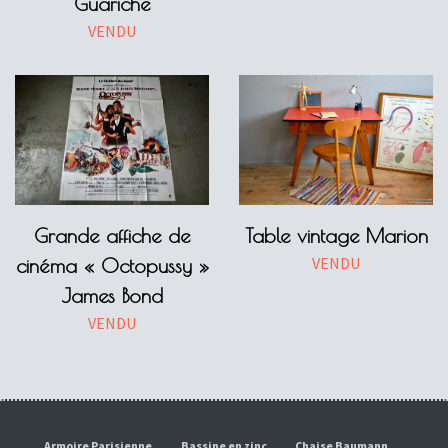
Guariche
VENDU
Grande affiche de
Table vintage Marion
VENDU
cinéma « Octopussy »
James Bond
VENDU
Armoire Parisienne
Bassine en zinc
Chaise Baumann