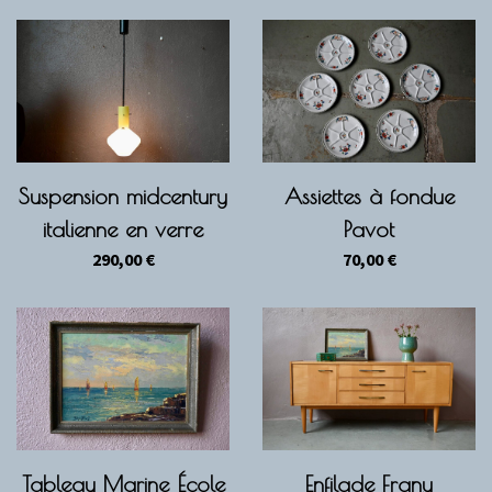
Suspension midcentury
Assiettes à fondue
italienne en verre
Pavot
290,00
€
70,00
€
Tableau Marine École
Enfilade Frany